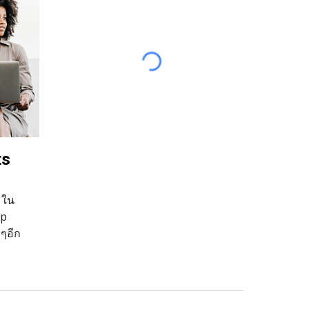
ts
T ใน
p 
ๆอีก