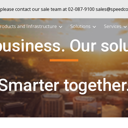
 please contact our sale team at 02-087-9100 sales@speedco
ip to main content
Skip to navigat
roducts and Infrastructure
Solutions
Services
usiness. Our sol
Smarter together